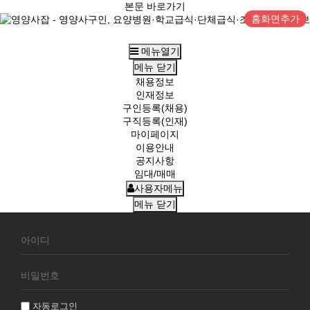
본문 바로가기
홈화면추가
메뉴열기
메뉴
닫기
채용정보
인재정보
구인등록(채용)
구직등록(인재)
마이페이지
이용안내
공지사항
임대/매매
사용자메뉴
메뉴
닫기
회
원
로
그
인
자동로그인