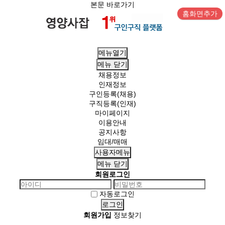
본문 바로가기
홈화면추가
메뉴열기
메뉴
닫기
채용정보
인재정보
구인등록(채용)
구직등록(인재)
마이페이지
이용안내
공지사항
임대/매매
사용자메뉴
메뉴
닫기
회원로그인
자동로그인
회원가입
정보찾기