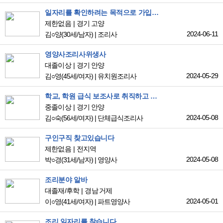
일자리를 확인하려는 목적으로 가입. 구직중은 아님
제한없음
경기 고양
2024-06-11
김○양
(30세/남자)
|
조리사
영양사조리사위생사
대졸이상
경기 안양
2024-05-29
김○영
(45세/여자)
|
유치원조리사
학교, 학원 급식 보조사로 취직하고 싶습니다.
중졸이상
경기 안양
2024-05-08
김○숙
(56세/여자)
|
단체급식조리사
구인구직 찾고있습니다
제한없음
전지역
2024-05-08
박○경
(31세/남자)
|
영양사
조리분야 알바
대졸재/후학
경남 거제
2024-05-01
이○영
(41세/여자)
|
파트영양사
조리 일자리를 찾습니다