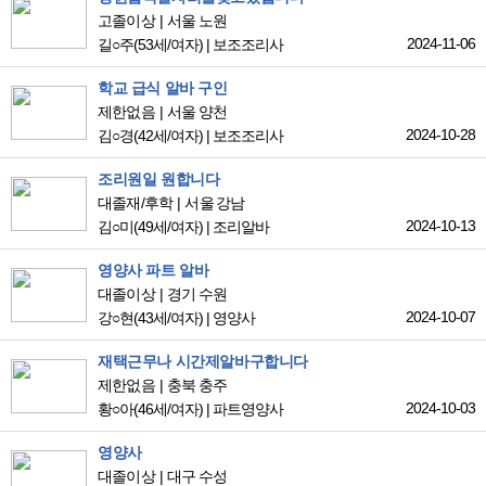
고졸이상
서울 노원
2024-11-06
길○주
(53세/여자)
|
보조조리사
학교 급식 알바 구인
제한없음
서울 양천
2024-10-28
김○경
(42세/여자)
|
보조조리사
조리원일 원합니다
대졸재/후학
서울 강남
2024-10-13
김○미
(49세/여자)
|
조리알바
영양사 파트 알바
대졸이상
경기 수원
2024-10-07
강○현
(43세/여자)
|
영양사
재택근무나 시간제알바구합니다
제한없음
충북 충주
2024-10-03
황○아
(46세/여자)
|
파트영양사
영양사
대졸이상
대구 수성