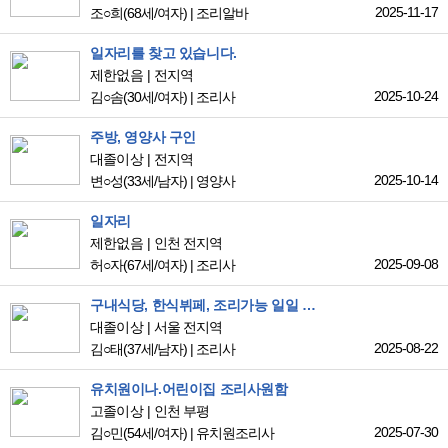
2025-11-17
조○희
(68세/여자)
|
조리알바
일자리를 찾고 있습니다.
제한없음
전지역
2025-10-24
김○솜
(30세/여자)
|
조리사
주방, 영양사 구인
대졸이상
전지역
2025-10-14
변○성
(33세/남자)
|
영양사
일자리
제한없음
인천 전지역
2025-09-08
허○자
(67세/여자)
|
조리사
구내식당, 한식뷔페, 조리가능 일일 근무 가능,
대졸이상
서울 전지역
2025-08-22
김○태
(37세/남자)
|
조리사
유치원이나.어린이집 조리사원함
고졸이상
인천 부평
2025-07-30
김○민
(54세/여자)
|
유치원조리사