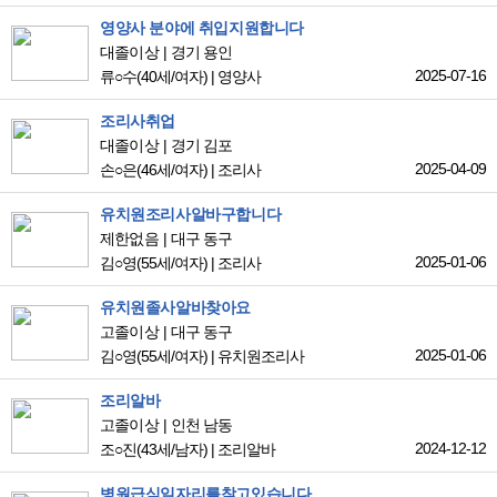
영양사 분야에 취입지원합니다
대졸이상
경기 용인
2025-07-16
류○수
(40세/여자)
|
영양사
조리사취업
대졸이상
경기 김포
2025-04-09
손○은
(46세/여자)
|
조리사
유치원조리사알바구합니다
제한없음
대구 동구
2025-01-06
김○영
(55세/여자)
|
조리사
유치원졸사알바찾아요
고졸이상
대구 동구
2025-01-06
김○영
(55세/여자)
|
유치원조리사
조리알바
고졸이상
인천 남동
2024-12-12
조○진
(43세/남자)
|
조리알바
병원급식일자리를찾고있습니다