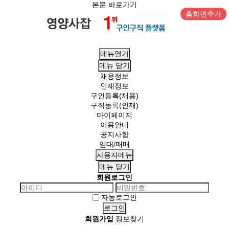
본문 바로가기
홈화면추가
메뉴열기
메뉴
닫기
채용정보
인재정보
구인등록(채용)
구직등록(인재)
마이페이지
이용안내
공지사항
임대/매매
사용자메뉴
메뉴
닫기
회원로그인
자동로그인
회원가입
정보찾기