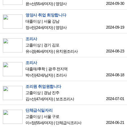
2024-09-30
윤○선
(55세/여자)
|
영양사
영양사 취업 희망합니다
대졸이상
서울 강남
2024-09-19
정○린
(24세/여자)
|
영양사
조리사
고졸이상
경기 김포
2024-08-23
유○경
(46세/여자)
|
유치원조리사
조리사
대졸재/후학
광주 전지역
2024-08-18
박○진
(42세/남자)
|
조리사
조리원 취업원합니다
고졸이상
경남 진주
2024-07-01
김○선
(47세/여자)
|
보조조리사
단체급식일자리
고졸이상
서울 구로
2024-06-21
이○정
(55세/여자)
|
단체급식조리사