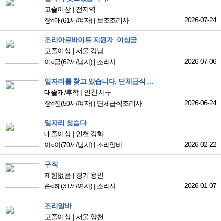
고졸이상
전지역
2026-07-24
장○애
(61세/여자)
|
보조조리사
조리아르바이트 지원자_이상금
고졸이상
서울 강남
2026-07-06
이○금
(62세/남자)
|
조리사
일자리를 찾고 있습니다. 단체급식 조리원으로 취업 원합니다.
대졸재/후학
인천 서구
2026-06-24
장○진
(50세/여자)
|
단체급식조리사
일자리 찾슴다
대졸이상
인천 강화
2026-02-22
아○아
(70세/남자)
|
조리알바
구직
제한없음
경기 용인
2026-01-07
손○해
(31세/여자)
|
조리사
조리알바
고졸이상
서울 양천