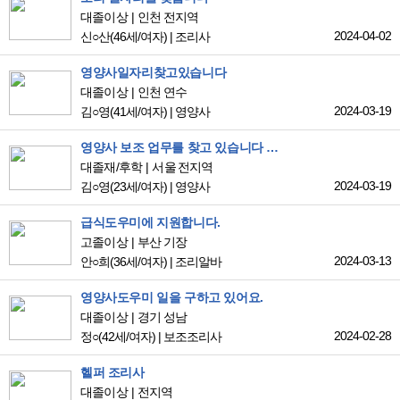
대졸이상
인천 전지역
2024-04-02
신○산
(46세/여자)
|
조리사
영양사일자리찾고있습니다
대졸이상
인천 연수
2024-03-19
김○영
(41세/여자)
|
영양사
영양사 보조 업무를 찾고 있습니다 유치원 보조를 희망합니다
대졸재/후학
서울 전지역
2024-03-19
김○영
(23세/여자)
|
영양사
급식도우미에 지원합니다.
고졸이상
부산 기장
2024-03-13
안○희
(36세/여자)
|
조리알바
영양사도우미 일을 구하고 있어요.
대졸이상
경기 성남
2024-02-28
정○
(42세/여자)
|
보조조리사
헬퍼 조리사
대졸이상
전지역