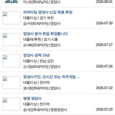
2026-08-01
이○조
(30세/남자)
|
영양사
파트타임 영양사 신입 체용 희망
대졸이상
경기 부천
2026-07-30
김○미
(41세/여자)
|
영양사
영양사 분야 취업 희망합니다
대졸재/후학
경기 시흥
2026-07-27
손○혜
(22세/여자)
|
영양사
영양사 경력 15년
대졸이상
전남 강진
2026-07-26
신○정
(42세/여자)
|
영양사
영양사구인, 단시간 또는 외주작업 희망합니다.
대졸이상
전지역
2026-07-22
권○영
(29세/여자)
|
영양사
병원 영양사
대졸이상
전지역
2026-07-20
송○빈
(26세/여자)
|
병원영양사