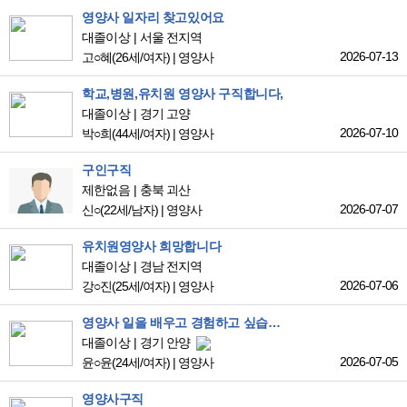
영양사 일자리 찾고있어요
대졸이상
서울 전지역
2026-07-13
고○혜
(26세/여자)
|
영양사
학교,병원,유치원 영양사 구직합니다,
대졸이상
경기 고양
2026-07-10
박○희
(44세/여자)
|
영양사
구인구직
제한없음
충북 괴산
2026-07-07
신○
(22세/남자)
|
영양사
유치원영양사 희망합니다
대졸이상
경남 전지역
2026-07-06
강○진
(25세/여자)
|
영양사
영양사 일을 배우고 경험하고 싶습니다
대졸이상
경기 안양
2026-07-05
윤○윤
(24세/여자)
|
영양사
영양사구직