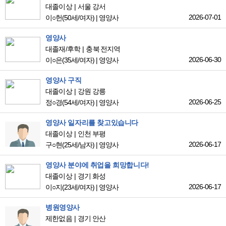
대졸이상
서울 강서
2026-07-01
이○헌
(50세/여자)
|
영양사
영양사
대졸재/후학
충북 전지역
2026-06-30
이○은
(35세/여자)
|
영양사
영양사 구직
대졸이상
강원 강릉
2026-06-25
정○경
(54세/여자)
|
영양사
영양사 일자리를 찾고있습니다
대졸이상
인천 부평
2026-06-17
구○현
(25세/남자)
|
영양사
영양사 분야에 취업을 희망합니다!
대졸이상
경기 화성
2026-06-17
이○지
(23세/여자)
|
영양사
병원영양사
제한없음
경기 안산