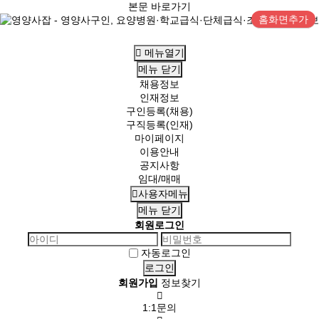
본문 바로가기
홈화면추가
메뉴열기
메뉴
닫기
채용정보
인재정보
구인등록(채용)
구직등록(인재)
마이페이지
이용안내
공지사항
임대/매매
사용자메뉴
메뉴
닫기
회원로그인
자동로그인
회원가입
정보찾기
1:1문의