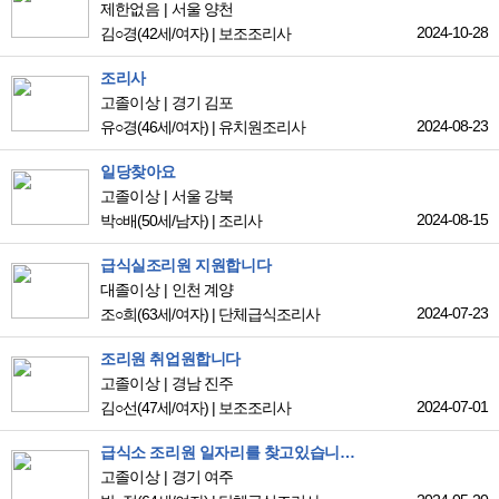
제한없음
서울 양천
2024-10-28
김○경
(42세/여자)
|
보조조리사
조리사
고졸이상
경기 김포
2024-08-23
유○경
(46세/여자)
|
유치원조리사
일당찾아요
고졸이상
서울 강북
2024-08-15
박○배
(50세/남자)
|
조리사
급식실조리원 지원합니다
대졸이상
인천 계양
2024-07-23
조○희
(63세/여자)
|
단체급식조리사
조리원 취업원합니다
고졸이상
경남 진주
2024-07-01
김○선
(47세/여자)
|
보조조리사
급식소 조리원 일자리를 찾고있습니다.
고졸이상
경기 여주