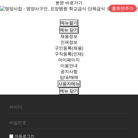
본문 바로가기
홈화면추가
메뉴열기
메뉴
닫기
채용정보
인재정보
구인등록(채용)
구직등록(인재)
마이페이지
이용안내
공지사항
임대/매매
사용자메뉴
메뉴
닫기
회
원
로
그
인
자동로그인