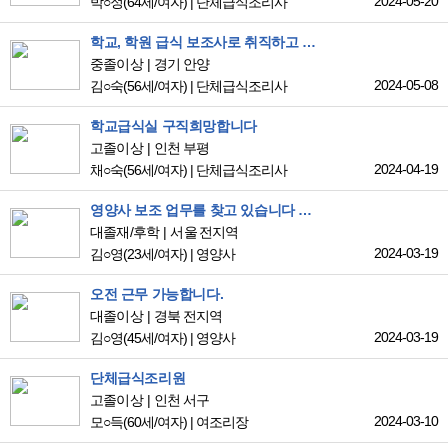
2024-05-20
박○정
(64세/여자)
|
단체급식조리사
학교, 학원 급식 보조사로 취직하고 싶습니다.
중졸이상
경기 안양
2024-05-08
김○숙
(56세/여자)
|
단체급식조리사
학교급식실 구직희망합니다
고졸이상
인천 부평
2024-04-19
채○숙
(56세/여자)
|
단체급식조리사
영양사 보조 업무를 찾고 있습니다 유치원 보조를 희망합니다
대졸재/후학
서울 전지역
2024-03-19
김○영
(23세/여자)
|
영양사
오전 근무 가능합니다.
대졸이상
경북 전지역
2024-03-19
김○영
(45세/여자)
|
영양사
단체급식조리원
고졸이상
인천 서구
2024-03-10
모○득
(60세/여자)
|
여조리장