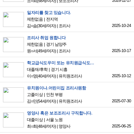
2025-11-17
조○희
(58세/여자)
|
보조조리사
일자리를 찾고 있습니다.
제한없음
전지역
2025-10-24
김○솜
(30세/여자)
|
조리사
조리사 취업 원합니다
제한없음
경기 남양주
2025-10-17
원○서
(49세/여자)
|
조리사
학교급식도우미 또는 유치원급식도우미 희망합니다.
대졸재/후학
경기 시흥
2025-10-12
이○영
(40세/여자)
|
유치원조리사
유치원이나.어린이집 조리사원함
고졸이상
인천 부평
2025-07-30
김○민
(54세/여자)
|
유치원조리사
영양사 혹은 보조조리사 구직합니다.
대졸이상
서울 노원
2025-06-25
최○희
(48세/여자)
|
영양사