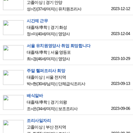
고졸이상
경기 안양
2023-12-12
성○진
(37세/여자)
|
유치원조리사
시간제 근무
대졸재/후학
경기 화성
2023-12-04
정○미
(40세/여자)
|
영양사
서울 유치원영양사 취업 희망합니다
대졸재/후학
서울 영등포
2023-10-29
최○경
(46세/여자)
|
영양사
주말 헬퍼조리사 희망
대졸이상
서울 전지역
2023-09-13
박○현
(30세/남자)
|
단체급식조리사
배식알바
대졸재/후학
경기 의왕
2023-09-06
조○은
(34세/여자)
|
보조조리사
조리사일자리
고졸이상
부산 전지역