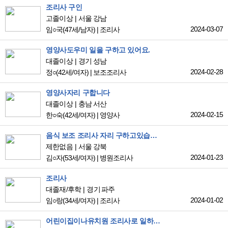
조리사 구인
고졸이상
서울 강남
2024-03-07
임○국
(47세/남자)
|
조리사
영양사도우미 일을 구하고 있어요.
대졸이상
경기 성남
2024-02-28
정○
(42세/여자)
|
보조조리사
영양사자리 구합니다
대졸이상
충남 서산
2024-02-15
한○숙
(42세/여자)
|
영양사
음식 보조 조리사 자리 구하고있습니다
제한없음
서울 강북
2024-01-23
김○자
(53세/여자)
|
병원조리사
조리사
대졸재/후학
경기 파주
2024-01-02
임○랑
(34세/여자)
|
조리사
어린이집이나유치원 조리사로 일하고싶습니다