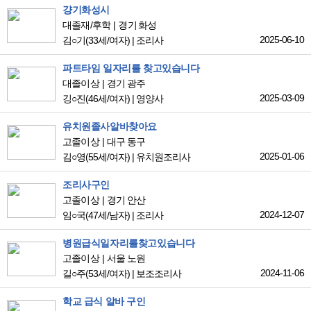
걍기화성시
대졸재/후학
경기 화성
2025-06-10
김○기
(33세/여자)
|
조리사
파트타임 일자리를 찾고있습니다
대졸이상
경기 광주
2025-03-09
깅○진
(46세/여자)
|
영양사
유치원졸사알바찾아요
고졸이상
대구 동구
2025-01-06
김○영
(55세/여자)
|
유치원조리사
조리사구인
고졸이상
경기 안산
2024-12-07
임○국
(47세/남자)
|
조리사
병원급식일자리를찾고있습니다
고졸이상
서울 노원
2024-11-06
길○주
(53세/여자)
|
보조조리사
학교 급식 알바 구인