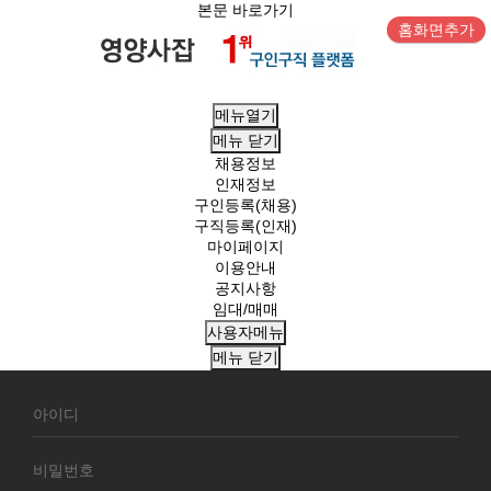
본문 바로가기
홈화면추가
메뉴열기
메뉴
닫기
채용정보
인재정보
구인등록(채용)
구직등록(인재)
마이페이지
이용안내
공지사항
임대/매매
사용자메뉴
메뉴
닫기
회
원
로
그
인