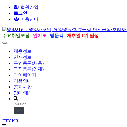
회원가입
로그인
이용안내
주요취업포털
|
인기도
|
방문객
|
재취업 1위 달성
채용정보
인재정보
구인등록(채용)
구직등록(인재)
마이페이지
이용안내
공지사항
임대/매매
Go
ETY.KR