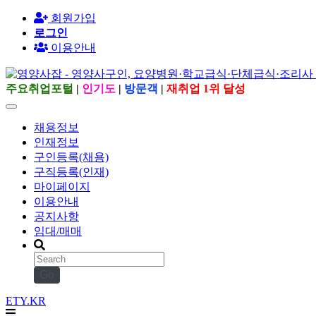
회원가입
로그인
이용안내
주요취업포털
|
인기도
|
방문객
|
재취업 1위 달성
채용정보
인재정보
구인등록(채용)
구직등록(인재)
마이페이지
이용안내
공지사항
임대/매매
Go
ETY.KR