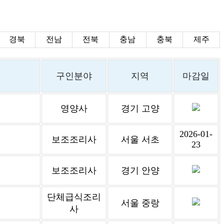
경북
전남
전북
충남
충북
제주
구인분야
지역
마감일
영양사
경기 고양
2026-01-
보조조리사
서울 서초
23
보조조리사
경기 안양
단체급식조리
서울 중랑
사