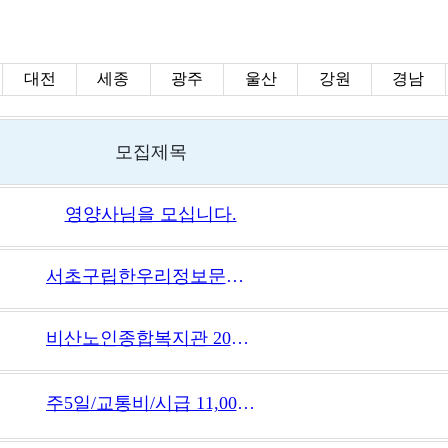
대전
세종
광주
울산
강원
경남
모집제목
영양사님을 모십니다.
서초구립한우리정보문화센터(장애인복지관)_취사원
비산노인종합복지관 2025년 긴급 직원 채용공고(취사원)
주5일/교통비/시급 11,000) 고대안암병원 직원식당 식자재 담당 채용