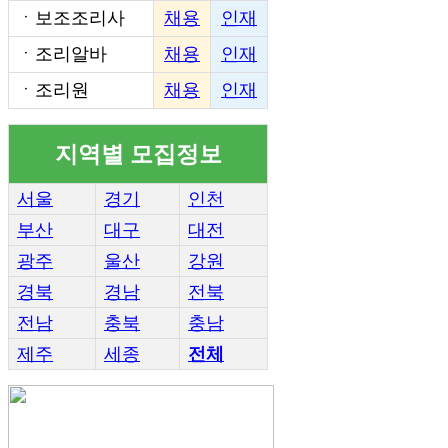
ㆍ
보조조리사
채용
인재
ㆍ
조리알바
채용
인재
ㆍ
조리원
채용
인재
지역별 모집정보
서울
경기
인천
부산
대구
대전
광주
울산
강원
경북
경남
전북
전남
충북
충남
제주
세종
전체