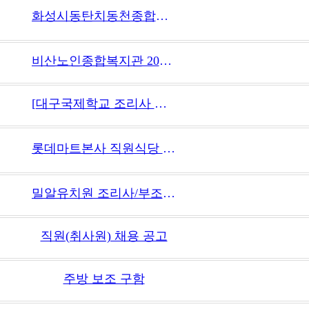
화성시동탄치동천종합사회복지관 직원(취사원) 채용 공고
비산노인종합복지관 2025년 긴급 직원 채용공고(취사원)
[대구국제학교 조리사 단기 헬퍼 구인]
롯데마트본사 직원식당 조리원 모집
밀알유치원 조리사/부조리사 모집
직원(취사원) 채용 공고
주방 보조 구함