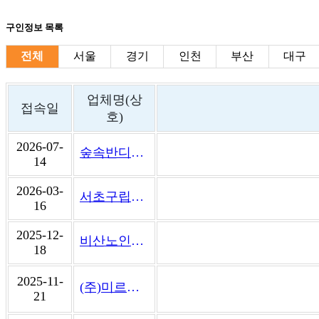
구인정보 목록
전체
서울
경기
인천
부산
대구
업체명(상
접속일
호)
2026-07-
숲속반디어린이집
14
2026-03-
서초구립한우리정보문화센터
16
2025-12-
비산노인종합복지관
18
2025-11-
(주)미르마에이치알
21